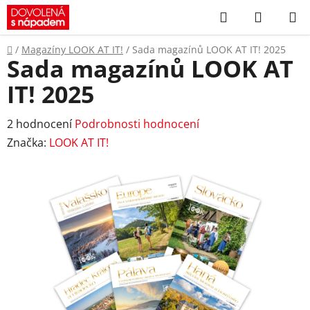
Přejít
Hledat
NÁKUP
na
KOŠÍK
obsah
Domů
/
Magazíny LOOK AT IT!
/
Sada magazínů LOOK AT IT! 2025
Sada magazínů LOOK AT
IT! 2025
Průměrné
2 hodnocení
Podrobnosti hodnocení
hodnocení
Značka:
LOOK AT IT!
produktu
je
5,0
z
5
hvězdiček.