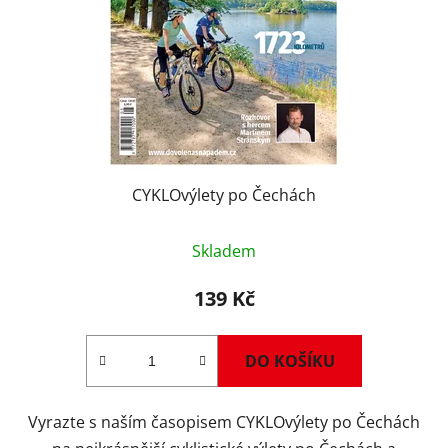
CYKLOvýlety po Čechách
Průměrné
Skladem
hodnocení
produktu
139 Kč
je
4,7
DO KOŠÍKU
z
5
Vyrazte s naším časopisem CYKLOvýlety po Čechách
hvězdiček.