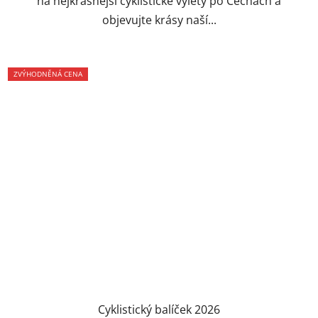
na nejkrásnější cyklistické výlety po Čechách a
objevujte krásy naší...
ZVÝHODNĚNÁ CENA
Cyklistický balíček 2026