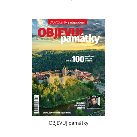
OBJEVUJ památky
Průměrné