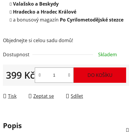
Valašsko a Beskydy
Hradecko a Hradec Králové
a bonusový magazín
Po Cyrilometodějské stezce
Objednejte si celou sadu domů!
Dostupnost
Skladem
399 Kč
DO KOŠÍKU
Měrná cena:
Tisk
Zeptat se
Sdílet
Popis