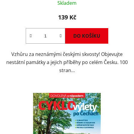
Skladem
hodnocení
produktu
139 Kč
je
4,7
DO KOŠÍKU
z
5
Vzhůru za neznámými českými skvosty! Objevujte
hvězdiček.
nestátní památky a jejich příběhy po celém Česku. 100
stran...