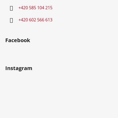
í
+420 585 104 215
+420 602 566 613
Facebook
Instagram