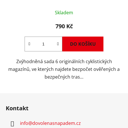
Průměrné
Skladem
hodnocení
produktu
790 Kč
je
5,0
DO KOŠÍKU
z
5
Zvýhodněná sada 6 originálních cyklistických
hvězdiček.
magazínů, ve kterých najdete bezpočet ověřených a
bezpečných tras...
Z
á
Kontakt
p
a
info
@
dovolenasnapadem.cz
t