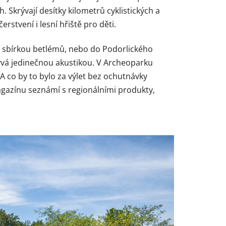
. Skrývají desítky kilometrů cyklistických a
rstvení i lesní hřiště pro děti.
 sbírkou betlémů, nebo do Podorlického
plývá jedinečnou akustikou. V Archeoparku
 co by to bylo za výlet bez ochutnávky
agazínu seznámí s regionálními produkty,