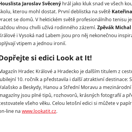
Houslista Jaroslav Svěcený
hrál jako kluk snad ve všech ko
školu, kterou mohl dostat. První deblistka na světě
Kateřin
vracet se domů. V hektickém světě profesionálního tenisu je
každou vlnou chvíli užívá rodinného zázemí.
Zpěvák Michal
Králové i Vysoká nad Labem jsou pro něj nekonečnou inspirac
oplývají vtipem a jednou ironií.
Dopřejte si edici
Look
at
It!
Magazín Hradec Králové a Hradecko je dalším titulem z cestova
jubilejní 10. ročník a představila i další atraktivní destinace:
Valašsko a Beskydy, Hanou a Střední Moravu a mezinárodní 
magazíny jsou plné tipů, rozhovorů, krásných fotografií a 
cestovatele všeho věku. Celou letošní edici si můžete v pa
on-line na
www.lookatit.cz
.