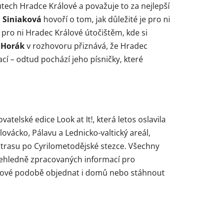
utech Hradce Králové a považuje to za nejlepší
a
Siniaková
hovoří o tom, jak důležité je pro ni
 pro ni Hradec Králové útočištěm, kde si
 Horák
v rozhovoru přiznává, že Hradec
í – odtud pochází jeho písničky, které
telské edice Look at It!, která letos oslavila
 Slovácko, Pálavu a Lednicko-valtický areál,
trasu po Cyrilometodějské stezce. Všechny
přehledně zpracovaných informací pro
pírové podobě objednat i domů nebo stáhnout