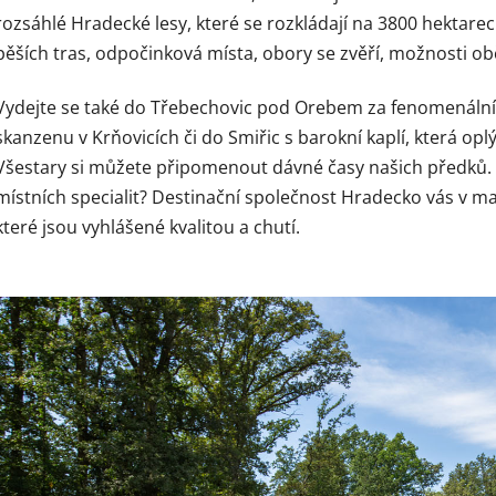
rozsáhlé Hradecké lesy, které se rozkládají na 3800 hektarech
pěších tras, odpočinková místa, obory se zvěří, možnosti obče
Vydejte se také do Třebechovic pod Orebem za fenomenální
skanzenu v Krňovicích či do Smiřic s barokní kaplí, která o
Všestary si můžete připomenout dávné časy našich předků. A
místních specialit? Destinační společnost Hradecko vás v m
které jsou vyhlášené kvalitou a chutí.