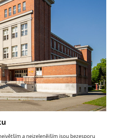
ku
 největším a nejzelenějším jsou bezesporu