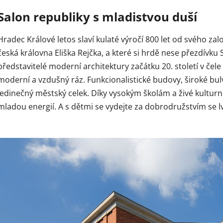
Salon republiky s mladistvou duší
Hradec Králové letos slaví kulaté výročí 800 let od svého zalo
česká královna Eliška Rejčka, a které si hrdě nese přezdívku S
představitelé moderní architektury začátku 20. století v čele
moderní a vzdušný ráz. Funkcionalistické budovy, široké bulv
jedinečný městský celek. Díky vysokým školám a živé kulturní
mladou energií. A s dětmi se vydejte za dobrodružstvím se 