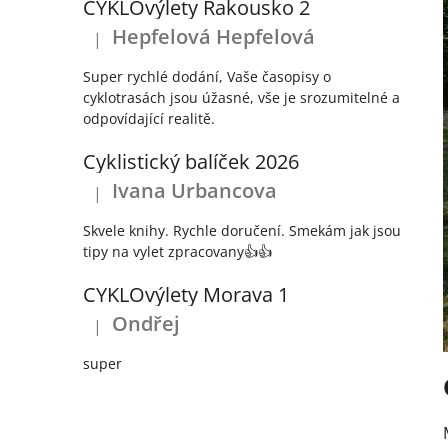
CYKLOvýlety Rakousko 2
Hepfelová Hepfelová
|
Hodnocení produktu je 5 z 5 hvězdiček.
Super rychlé dodání, Vaše časopisy o
cyklotrasách jsou úžasné, vše je srozumitelné a
odpovídající realitě.
Cyklistický balíček 2026
Ivana Urbancova
|
Hodnocení produktu je 5 z 5 hvězdiček.
Skvele knihy. Rychle doručení. Smekám jak jsou
tipy na vylet zpracovany👍👍
CYKLOvýlety Morava 1
Ondřej
|
Hodnocení produktu je 5 z 5 hvězdiček.
super