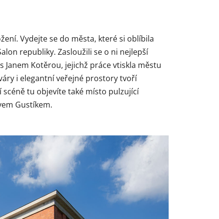
žení. Vydejte se do města, které si oblíbila
alon republiky. Zasloužili se o ni nejlepší
 s Janem Kotěrou, jejichž práce vtiskla městu
áry i elegantní veřejné prostory tvoří
 scéně tu objevíte také místo pulzující
lvem Gustíkem.