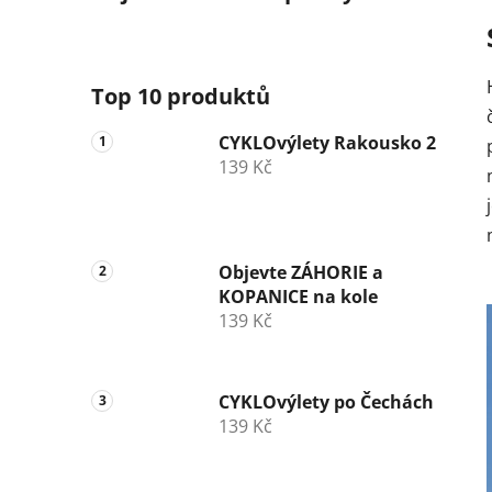
p
a
n
Top 10 produktů
e
l
CYKLOvýlety Rakousko 2
139 Kč
Objevte ZÁHORIE a
KOPANICE na kole
139 Kč
CYKLOvýlety po Čechách
139 Kč