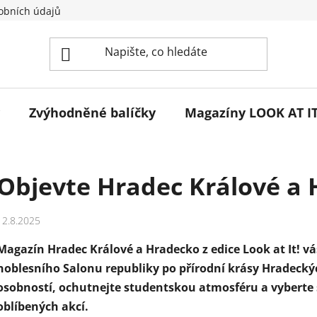
obních údajů
Zvýhodněné balíčky
Magazíny LOOK AT IT
Objevte Hradec Králové a
12.8.2025
M
agazín Hradec Králové a Hradecko z edice
Look
at
It! v
noblesního Salonu republiky po přírodní krásy Hradecký
osobností, ochutnejte studentskou atmosféru a vyberte s
oblíbených akcí.