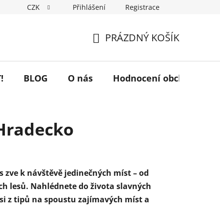
CZK
Přihlášení
Registrace
PRÁZDNÝ KOŠÍK
NÁKUPNÍ
KOŠÍK
!
BLOG
O nás
Hodnocení obchodu
 Hradecko
ás zve k návštěvě jedinečných míst – od
ch lesů. Nahlédnete do života slavných
i z tipů na spoustu zajímavých míst a