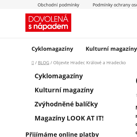
Přejít
Obchodní podmínky
Podmínky ochrany os
na
obsah
Cyklomagazíny
Kulturní magazíny
Domů
/
BLOG
/
Objevte Hradec Králové a Hradecko
P
K
Přeskočit
Cyklomagazíny
a
o
kategorie
t
s
Kulturní magazíny
e
t
g
r
Zvýhodněné balíčky
o
a
r
Magazíny LOOK AT IT!
i
n
e
n
Přijímáme online platby
í