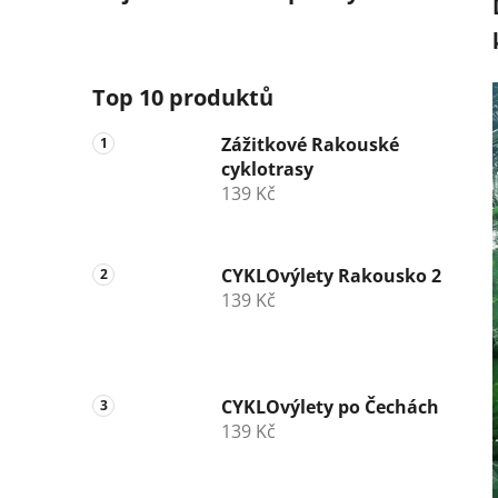
p
a
n
Top 10 produktů
e
l
Zážitkové Rakouské
cyklotrasy
139 Kč
CYKLOvýlety Rakousko 2
139 Kč
CYKLOvýlety po Čechách
139 Kč