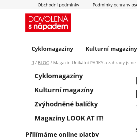
Přejít
Obchodní podmínky
Podmínky ochrany os
na
obsah
Cyklomagazíny
Kulturní magazíny
Domů
/
BLOG
/
Magazín Unikátní PARKY a zahrady jsme 
P
K
Přeskočit
Cyklomagazíny
a
o
kategorie
t
s
Kulturní magazíny
e
t
g
r
Zvýhodněné balíčky
o
a
r
Magazíny LOOK AT IT!
i
n
e
n
Přijímáme online platby
í