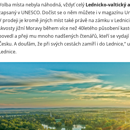
Volba místa nebyla náhodná, vždyť celý
Lednicko-valtický a
zapsaný v UNESCO. Dočíst se o něm můžete i v magazínu Uni
V prodeji je kromě jiných míst také právě na zámku v Lednici,
skvosty jižní Moravy během více než 40letého působení kas
povedl a přeji mu mnoho nadšených čtenářů, kteří se vydají
Česku. A doufám, že při svých cestách zamíří i do Lednice,“
Lednice.