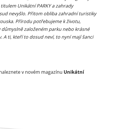
 titulem Unikátní PARKY a zahrady
d nevyšlo. Přitom obliba zahradní turistiky
kouska. Přírodu potřebujeme k životu,
i v důmyslně založeném parku nebo krásné
 ti, kteří to dosud neví, to nyní mají šanci
i naleznete v novém magazínu
Unikátní