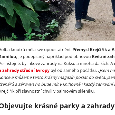
Volba kmotrů měla své opodstatnění.
Přemysl Krejčiřík a At
Kamilou,
je podepsaný například pod obnovou
Květné zah
Pernštejně, bylinkové zahrady na Kuksu a mnoha dalších. A
a zahrady střední Evropy
byl od samého počátku.
„Jsem na
konce a můžeme tento krásný magazín poslat do světa. Jse
čtenářů a zároveň ho bude mít v knihovně i každý zahradní a 
Krejčiřík při slavnostní chvíli v palmovém skleníku.
Objevujte krásné parky a zahrady