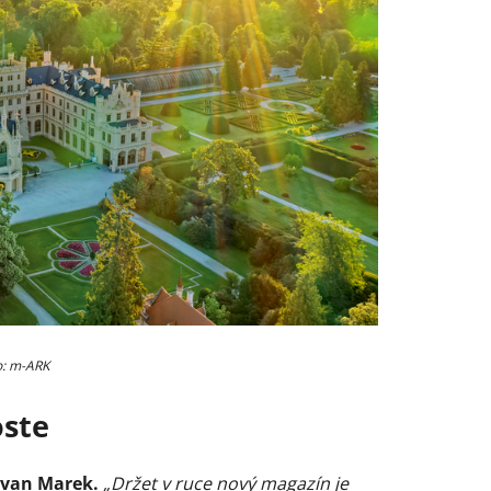
to: m-ARK
oste
Ivan Marek.
„Držet v ruce nový magazín je