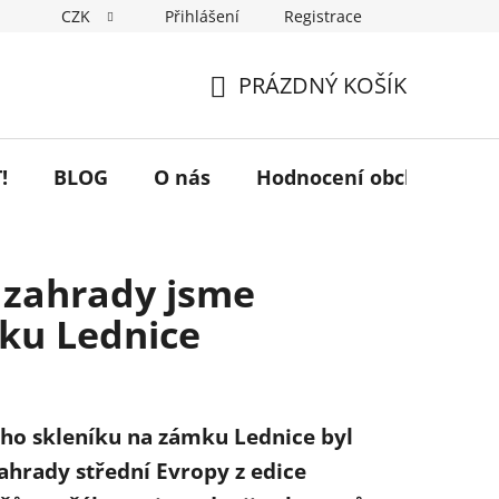
CZK
Přihlášení
Registrace
PRÁZDNÝ KOŠÍK
NÁKUPNÍ
KOŠÍK
!
BLOG
O nás
Hodnocení obchodu
 zahrady jsme
ku Lednice
ého skleníku na zámku Lednice byl
hrady střední Evropy z edice