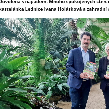
Dovolená s nápadem. Mnoho spokojených čtenář
kastelánka Lednice Ivana Holásková a zahradní a