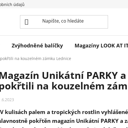
obních údajů
Zvýhodněné balíčky
Magazíny LOOK AT IT
pokřtili na kouzelném zámku Lednice
Magazín Unikátní PARKY a
pokřtili na kouzelném zám
1.6.2023
V kulisách palem a tropických rostlin vyhlášen
slavnostně pokřtěn magazín Unikátní PARKY a za