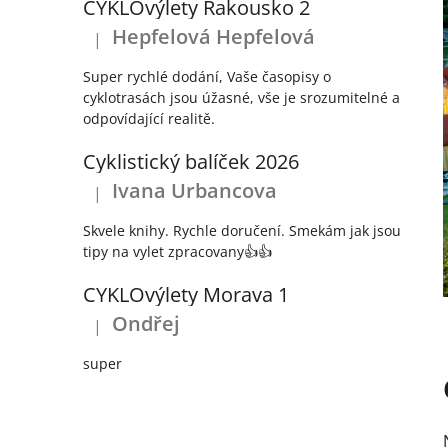
CYKLOvýlety Rakousko 2
Hepfelová Hepfelová
|
Hodnocení produktu je 5 z 5 hvězdiček.
Super rychlé dodání, Vaše časopisy o
cyklotrasách jsou úžasné, vše je srozumitelné a
odpovídající realitě.
Cyklistický balíček 2026
Ivana Urbancova
|
Hodnocení produktu je 5 z 5 hvězdiček.
Skvele knihy. Rychle doručení. Smekám jak jsou
tipy na vylet zpracovany👍👍
CYKLOvýlety Morava 1
Ondřej
|
Hodnocení produktu je 5 z 5 hvězdiček.
super