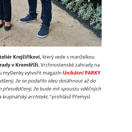
eliér Krejčiříkovi,
který vede s manželkou
rady v Kroměříži
, Vrchnostenské zahrady na
 u myšlenky vytvořit magazín
Unikátní PARKY
dšený, že se podařilo ideu dotáhnout až do
m přesvědčený, že bude mít spoustu vděčných
krajinářský architekt,“
prohlásil Přemysl