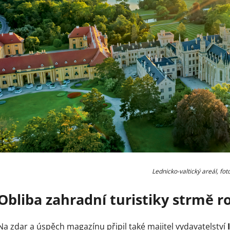
Lednicko-valtický areál, fo
Obliba zahradní turistiky strmě r
Na zdar a úspěch magazínu připil také majitel vydavatelství