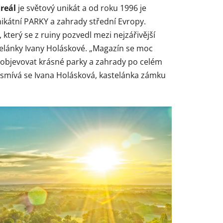
reál
je světový unikát a od roku 1996 je
kátní PARKY a zahrady střední Evropy.
 který se z ruiny pozvedl mezi nejzářivější
telánky Ivany Holáskové. „Magazín se moc
 objevovat krásné parky a zahrady po celém
 usmívá se Ivana Holásková, kastelánka zámku