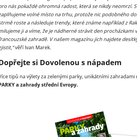
pro nás pokaždé ohromná radost, která se nikdy neomrzí. S
zaplňujeme volné místo na trhu, protože nic podobného dosu
strmě roste a následuje trendy, které známe například z Ra
milujeme ji a víme, že je nádherné strávit den procházkam
francouzské zahradě. V našem magazínu jich najdete desítky. A
zjistit,“
věří Ivan Marek.
Dopřejte si Dovolenou s nápadem
Více tipů na výlety za zelenými parky, unikátními zahradam
PARKY a zahrady střední Evropy.