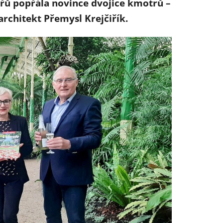
ů popřála novince dvojice kmotrů –
rchitekt Přemysl Krejčiřík.