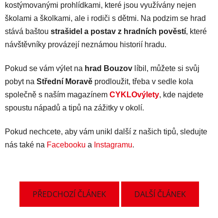
kostýmovanými prohlídkami, které jsou využívány nejen
školami a školkami, ale i rodiči s dětmi. Na podzim se hrad
stává baštou
strašidel a postav z hradních pověstí
, které
návštěvníky provázejí neznámou historií hradu.
Pokud se vám výlet na
hrad Bouzov
líbil, můžete si svůj
pobyt na
Střední Moravě
prodloužit, třeba v sedle kola
společně s naším magazínem
CYKLOvýlety
, kde najdete
spoustu nápadů a tipů na zážitky v okolí.
Pokud nechcete, aby vám unikl další z našich tipů, sledujte
.
nás také na
Facebooku
a
Instagramu
PŘEDCHOZÍ ČLÁNEK
DALŠÍ ČLÁNEK