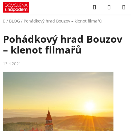
Přejít
Hledat
NÁKUP
na
KOŠÍK
obsah
Domů
/
BLOG
/
Pohádkový hrad Bouzov – klenot filmařů
Pohádkový hrad Bouzov
– klenot filmařů
13.4.2021
I