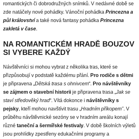
romantických či dobrodružných snímků. V nedávné době se
zde natáčely nové pohádky. Vánoční pohádka
Princezna a
půl království
a také nová fantasy pohádka
Princezna
zakletá v čase
.
NA ROMANTICKÉM HRADĚ BOUZOV
SI VYBERE KAŽDÝ
Návštěvníci si mohou vybrat z několika tras, které se
přizpůsobují v podstatě každému přání.
Pro
rodiče s dětmi
je připravena „
Dětská trasa s ohnivcem
“.
Pro návštěvníky
se
zájmem o stavební historii
je připravena trasa „
Jak se
staví středověký hrad
“. Vítá dokonce i
návštěvníky s
pejsky
, kteří mohou navštívit trasu „
Hradním příkopem"
. V
průběhu návštěvnické sezóny se v hradním areálu konají
různé
taneční a šermířské festivaly
. V době školních výletů
jsou prohlídky zpestřeny edukačními programy a