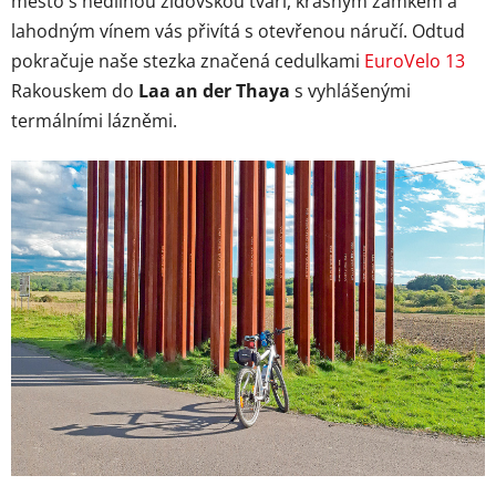
město s nedílnou židovskou tváří, krásným zámkem a
lahodným vínem vás přivítá s otevřenou náručí. Odtud
pokračuje naše stezka značená cedulkami
EuroVelo 13
Rakouskem do
Laa an der Thaya
s vyhlášenými
termálními lázněmi.