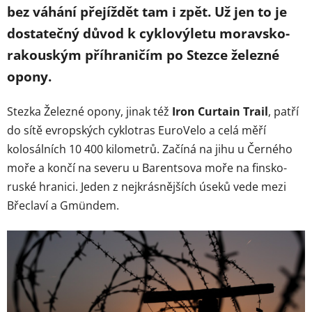
bez váhání přejíždět tam i zpět. Už jen to je
dostatečný důvod k cyklovýletu moravsko-
rakouským příhraničím po Stezce železné
opony.
Stezka Železné opony, jinak též
Iron Curtain Trail
, patří
do sítě evropských cyklotras EuroVelo a celá měří
kolosálních 10 400 kilometrů. Začíná na jihu u Černého
moře a končí na severu u Barentsova moře na finsko-
ruské hranici. Jeden z nejkrásnějších úseků vede mezi
Břeclaví a Gmündem.