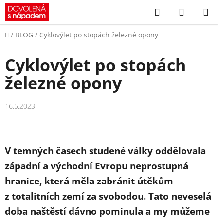
Přejít
Hledat
NÁKUP
na
KOŠÍK
obsah
Domů
/
BLOG
/
Cyklovýlet po stopách železné opony
Cyklovýlet po stopách
železné opony
16.5.2023
V temných časech studené války oddělovala
západní a východní Evropu neprostupná
hranice, která měla zabránit útěkům
z totalitních zemí za svobodou. Tato neveselá
doba naštěstí dávno pominula a my můžeme