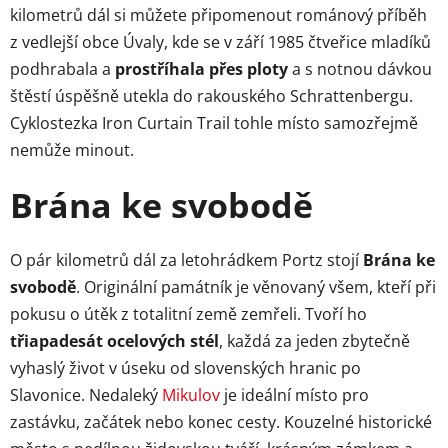
kilometrů dál si můžete připomenout románový příběh
z vedlejší obce Úvaly, kde se v září 1985 čtveřice mladíků
podhrabala a
prostříhala přes ploty
a s notnou dávkou
štěstí úspěšně utekla do rakouského Schrattenbergu.
Cyklostezka Iron Curtain Trail tohle místo samozřejmě
nemůže minout.
Brána ke svobodě
O pár kilometrů dál za letohrádkem Portz stojí
Brána ke
svobodě
. Originální památník je věnovaný všem, kteří při
pokusu o útěk z totalitní země zemřeli. Tvoří ho
třiapadesát ocelových stél
, každá za jeden zbytečně
vyhaslý život v úseku od slovenských hranic po
Slavonice. Nedaleký
Mikulov
je ideální místo pro
zastávku, začátek nebo konec cesty. Kouzelné historické