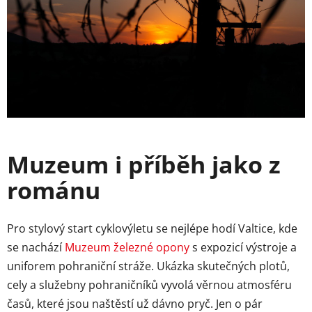
Muzeum i příběh jako z
románu
Pro stylový start cyklovýletu se nejlépe hodí Valtice, kde
se nachází
Muzeum železné opony
s expozicí výstroje a
uniforem pohraniční stráže. Ukázka skutečných plotů,
cely a služebny pohraničníků vyvolá věrnou atmosféru
časů, které jsou naštěstí už dávno pryč. Jen o pár