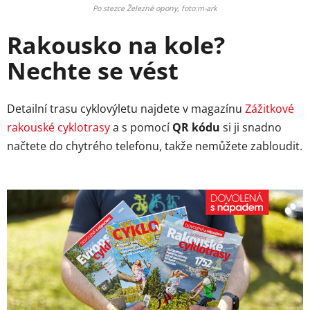
Po stezce Železné opony, foto:m-ark
Rakousko na kole?
Nechte se vést
Detailní trasu cyklovýletu najdete v magazínu
Zážitkové
rakouské cyklotrasy
a s pomocí
QR kódu
si ji snadno
načtete do chytrého telefonu, takže nemůžete zabloudit.