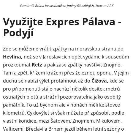
Památník Brána ke svobodě se jmény 53 zabitých, foto: m-ARK
Využijte Expres Pálava -
Podyjí
Zde se můžeme vrátit zpátky na moravskou stranu do
Hevlína,
než se v Jaroslavicích opět vydáme k sousedům
prozkoumat
Retz
a pak zase zpátky navštívit Znojmo.
Tam a zpět, křížem krážem přes železnou oponu. V jejím
duchu se nabízí výlet protáhnout až do
Čížova,
kde se
pro připomenutí stále nachází několik desítek metrů
ostnatých plotů a strážní pozorovatelna jako osobitý
památník. To už bychom ale v nohách měli ke stovce
kilometrů. Cyklovýlet si však můžete přizpůsobit podle
vlastní kondice, mezi Šatovem, Znojmem, Mikulovem,
Valticemi, Břeclaví a Brnem jezdí během letní sezony o