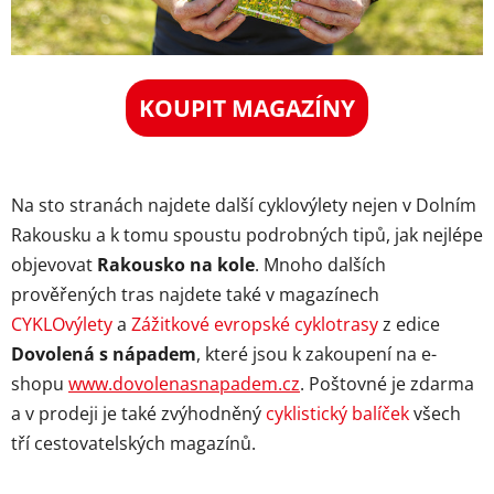
KOUPIT MAGAZÍNY
Na sto stranách najdete další cyklovýlety nejen v Dolním
Rakousku a k tomu spoustu podrobných tipů, jak nejlépe
objevovat
Rakousko na kole
. Mnoho dalších
prověřených tras najdete také v magazínech
CYKLOvýlety
a
Zážitkové evropské cyklotrasy
z edice
Dovolená s nápadem
, které jsou k zakoupení na e-
shopu
www.dovolenasnapadem.cz
. Poštovné je zdarma
a v prodeji je také zvýhodněný
cyklistický balíček
všech
tří cestovatelských magazínů.